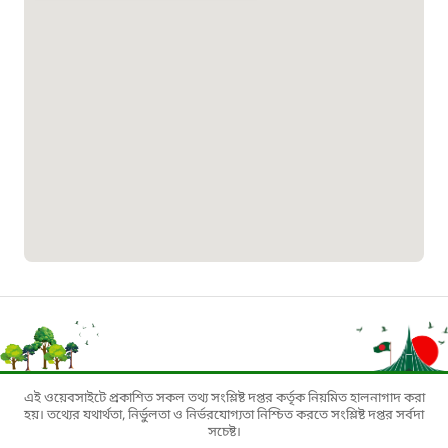
০১৯০৮৮৮৮৮৮৮
মাদকদ্রব্য নিয়ন্ত্রণ হটলাইন
১৬১১৩
জরুরী অভ্যন্তরীণ নৌ-পরিবহন হটলাইন
১৬৪৪৫
পাসপোর্ট বাতায়ন হটলাইন
১৬১৭১
এই ওয়েবসাইটে প্রকাশিত সকল তথ্য সংশ্লিষ্ট দপ্তর কর্তৃক নিয়মিত হালনাগাদ করা
বাংলাদেশ মুক্তিযোদ্ধা কল্যাণ ট্রাস্ট
হয়। তথ্যের যথার্থতা, নির্ভুলতা ও নির্ভরযোগ্যতা নিশ্চিত করতে সংশ্লিষ্ট দপ্তর সর্বদা
সচেষ্ট।